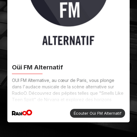
Oüi FM Alternatif
OUI FM Alternative, au cœur de Paris, vous plonge
dans l'audace musicale de la scène alternative sur
RadioO. Découvrez des pépites telles que "Smells Like
Teen Spirit" de Nirvana et explorez des horizons
sonores novateurs. Notre programmation diversifiée,
associée à des émissions en direct et à des podcasts
Écouter Oüi FM Alternatif
captivants, offre une expérience alternative
incontournable.