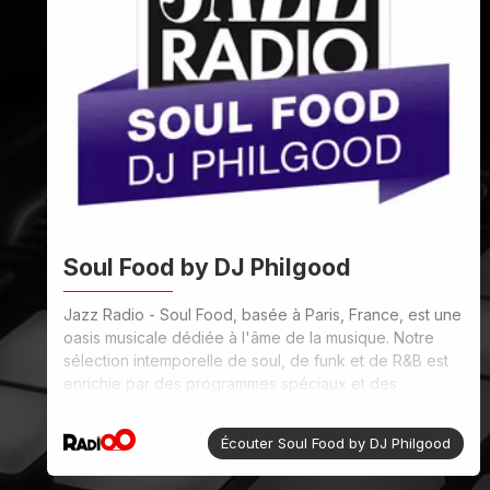
Soul Food by DJ Philgood
Jazz Radio - Soul Food, basée à Paris, France, est une
oasis musicale dédiée à l'âme de la musique. Notre
sélection intemporelle de soul, de funk et de R&B est
enrichie par des programmes spéciaux et des
présentateurs experts. Une expérience sonore de
qualité supérieure.
Écouter Soul Food by DJ Philgood