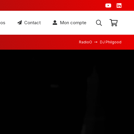
ios
Contact
Mon compte
RadioO
DJ Philgood