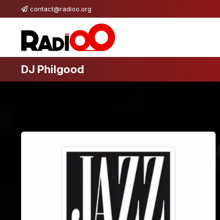
contact@radioo.org
DJ Philgood